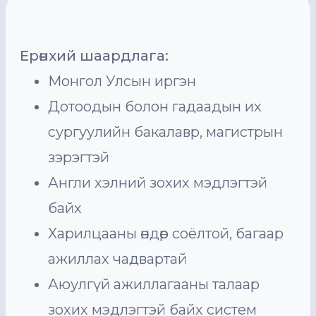
Ерөнхий шаардлага:
Монгол Улсын иргэн
Дотоодын болон гадаадын их
сургуулийн бакалавр, магистрын
зэрэгтэй
Англи хэлний зохих мэдлэгтэй
байх
Харилцааны өндөр соёлтой, багаар
ажиллах чадвартай
Аюулгүй ажиллагааны талаар
зохих мэдлэгтэй байх систем