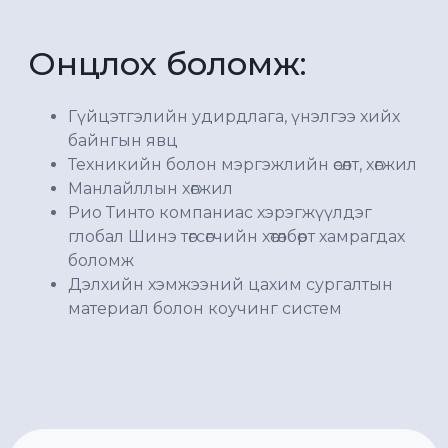
Онцлох боломж:
Гүйцэтгэлийн удирдлага, үнэлгээ хийх
байнгын явц
Техникийн болон мэргэжлийн өсөлт, хөгжил
Манлайллын хөгжил
Рио Тинто компаниас хэрэгжүүлдэг
глобал Шинэ төгсөгчийн хөтөлбөрт хамрагдах
боломж
Дэлхийн хэмжээний цахим сургалтын
материал болон коучинг систем