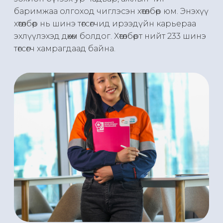
баримжаа олгоход чиглэсэн хөтөлбөр юм. Энэхүү
хөтөлбөр нь шинэ төгсөгчид ирээдүйн карьераа
эхлүүлэхэд дөхөм болдог. Хөтөлбөрт нийт 233 шинэ
төгсөгч хамрагдаад байна.