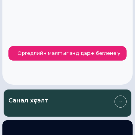
Өргөдлийн маягтыг энд дарж бөглөнө үү
Санал хүсэлт
Бид таны санал, шүүмжлэлд үргэлж нээлттэй