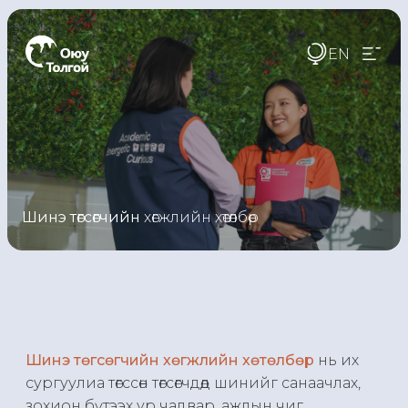
EN
Шинэ төгсөгчийн
хөгжлийн хөтөлбөр
Шинэ төгсөгчийн хөгжлийн хөтөлбөр
нь их
сургуулиа төгссөн төгсөгчдөд шинийг санаачлах,
зохион бүтээх ур чадвар, ажлын чиг