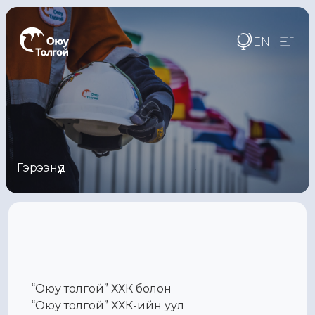
EN
Гэрээнүүд
“Оюу толгой” ХХК болон
“Оюу толгой” ХХК-ийн уул