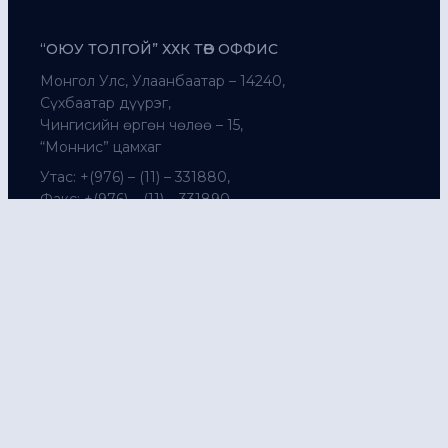
“ОЮУ ТОЛГОЙ” ХХК ТӨВ ОФФИС
Монгол Улс, Улаанбаатар – 14240,
Сүхбаатар дүүрэг,
Чингисийн өргөн чөлөө – 15,
“Моннис” цамхаг
Утас: +(976) – (11) – 331880,
Факс: +(976) – (11) – 331890
ДАЛАНЗАДГАД ДАХЬ САЛБАР ОФФИС
Монгол Улс, Өмнөговь аймаг,
Даланзадгад сум, 3-р баг, Хан-Уул зочид буудлын
өргөтгөл, 3-р давхарт
“Оюу толгой” ХХК-ийн төлөөлөгчийн газар
Утас:+(976) – 7010-3604
д/у: 6048
Цахим шуудан:
OTCommunity@ot.mn