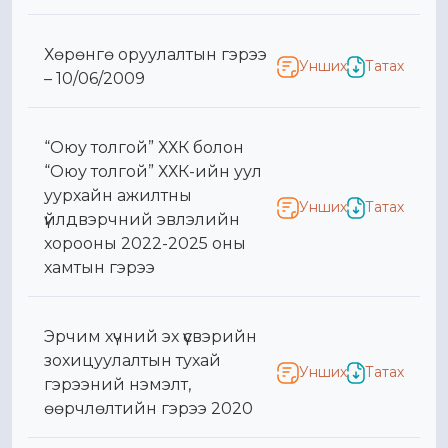
Хөрөнгө оруулалтын гэрээ
Унших
Татах
– 10/06/2009
“Оюу толгой” ХХК болон
“Оюу толгой” ХХК-ийн уул
уурхайн ажилтны
Унших
Татах
үйлдвэрчний эвлэлийн
хорооны 2022-2025 оны
хамтын гэрээ
Эрчим хүчний эх үүсвэрийн
зохицуулалтын тухай
Унших
Татах
гэрээний нэмэлт,
өөрчлөлтийн гэрээ 2020