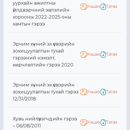
уурхайн ажилтны
Унших
Татах
үйлдвэрчний эвлэлийн
хорооны 2022-2025 оны
хамтын гэрээ
Эрчим хүчний эх үүсвэрийн
зохицуулалтын тухай
Унших
Татах
гэрээний нэмэлт,
өөрчлөлтийн гэрээ 2020
Эрчим хүчний эх үүсвэрийн
зохицуулалтын тухай гэрээ
Унших
Татах
12/31/2018
Хувь нийлүүлэгчдийн гэрээ
Унших
Татах
– 06/08/2011