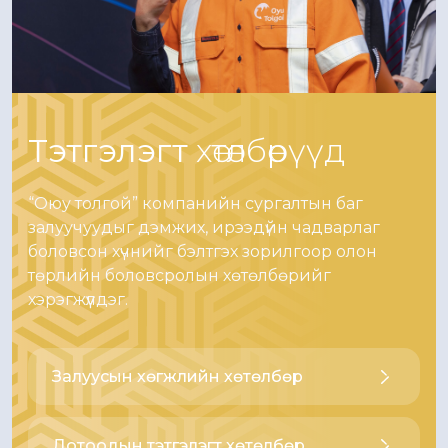
Тэтгэлэгт
хөтөлбөрүүд
“Оюу толгой” компанийн сургалтын баг
залуучуудыг дэмжих, ирээдүйн чадварлаг
боловсон хүчнийг бэлтгэх зорилгоор олон
төрлийн боловсролын хөтөлбөрийг
хэрэгжүүлдэг.
Залуусын хөгжлийн хөтөлбөр
Дотоодын тэтгэлэгт хөтөлбөр