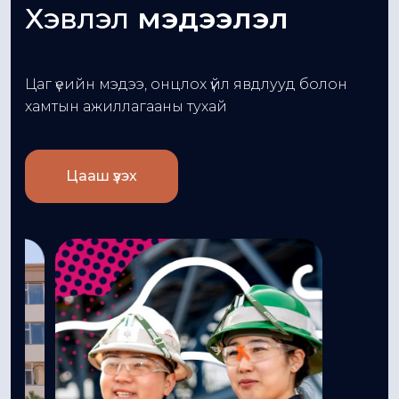
Хэвлэл
мэдээлэл
Цаг үеийн мэдээ, онцлох үйл явдлууд болон
хамтын ажиллагааны тухай
Цааш үзэх