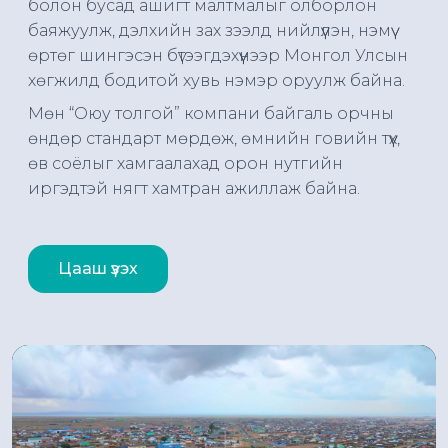
болон бусад ашигт малтмалыг олборлон
баяжуулж, дэлхийн зах зээлд нийлүүлэн, нэмүү
өртөг шингэсэн бүтээгдэхүүнээр Монгол Улсын
хөгжилд бодитой хувь нэмэр оруулж байна.
Мөн “Оюу толгой” компани байгаль орчны
өндөр стандарт мөрдөж, өмнийн говийн түүх,
өв соёлыг хамгаалахад орон нутгийн
иргэдтэй нягт хамтран ажиллаж байна.
Цааш үзэх