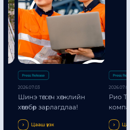
2026.07.03
2026.07.01
Шинэ төгсөгч хөгжлийн
Рио Тинт
хөтөлбөр зарлагдлаа!
компани
Ханбогд 
Цааш үзэх
Цааш үз
талбайд 