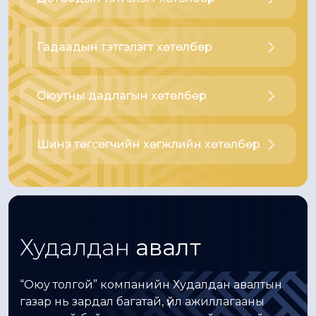
Гадаадын тэтгэлэгт хөтөлбөр
Оюутны дадлагын хөтөлбөр
Шинэ төгсөгчийн хөгжлийн хөтөлбөр
Худалдан
авалт
“Оюу толгой” компанийн Худалдан авалтын
газар нь зардал багатай, үйл ажиллагааны