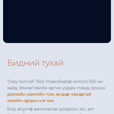
Бидний тухай
“Оюу толгой” бол Улаанбаатар хотоос 550 км
зайд, Өмнөговийн өргөн уудам говьд орших
дэлхийн хамгийн том, өндөр чанартай
зэсийн ордын нэг юм.
Бид аюулгүй ажиллагааг дээдлэн, зэс, алт