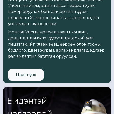
Улсын нийгэм, эдийн засагт хэрхэн хувь
нэмэр оруулах, байгаль орчинд үзүүлэх
нөлөөллийг хэрхэн хянах талаар хэд хэдэн
үүрэг амлалт хүлээсэн юм.
Монгол Улсын урт хугацааны хөгжил,
дэвшилд дэмжлэг үзүүлэхэд тодорхой үүрэг
гүйцэтгэхийг хүлээн зөвшөөрсөн олон тооны
бодлого, дүрэм журам, арга хандлагад эдгээр
үүрэг амлалтыг бататган оруулсан.
Цааш үзэх
Бидэнтэй
нэгдээрэй