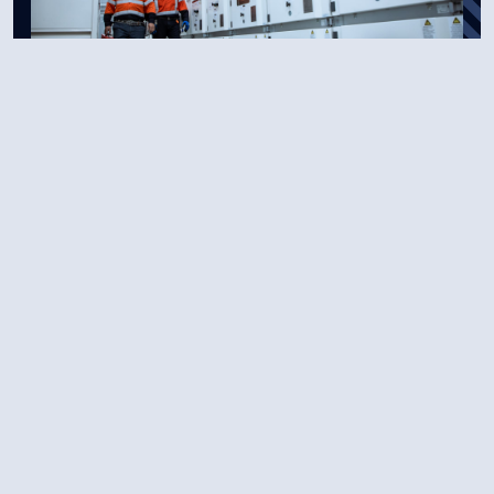
Оролцох сонирхлоо
илэрхийлэх хүсэлт