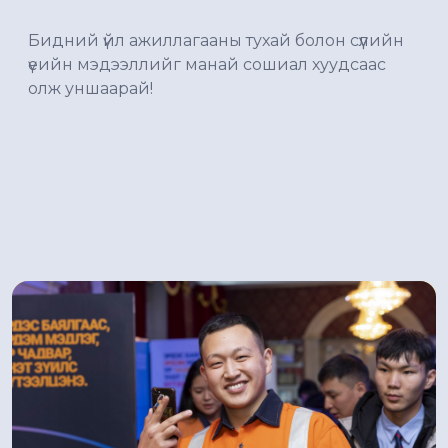
Бидний үйл ажиллагааны тухай болон сүүлийн
үеийн мэдээллийг манай сошиал хуудсаас
олж уншаарай!