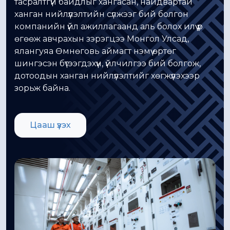
тасралтгүй байдлыг хангасан, найдвартай
ханган нийлүүлэлтийн сүлжээг бий болгон
компанийн үйл ажиллагаанд аль болох илүү үр
өгөөж авчрахын зэрэгцээ Монгол Улсад,
ялангуяа Өмнөговь аймагт нэмүү өртөг
шингэсэн бүтээгдэхүүн, үйлчилгээ бий болгож,
дотоодын ханган нийлүүлэлтийг хөгжүүлэхээр
зорьж байна.
Цааш үзэх