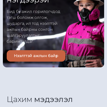
Бид бүх ажил горилогчдод
тэгш боломж олгож,
шударга, ил тод нээлттэй
ажлын байрны сонгон
шалгаруулалтыг
баримталдаг.
Нээлттэй ажлын байр
Цахим
мэдээлэл