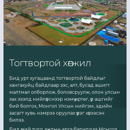
Тогтвортой хөгжил
Бид урт хугацаанд тогтвортой байдлыг
хангахуйц байдлаар зэс, алт, бусад ашигт
малтмал олборлож, боловсруулж, олон улсын
зах зээлд нийлүүлснээр нэмүү өртөг, үр ашгийг
бий болгох, Монгол Улсын нийгэм, эдийн
засагт хувь нэмрээ оруулах үүрэг хүлээсэн
билээ.
Бид үүний тулд ажлын арга барилдаа Монгол