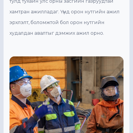
тулд тухайн улс орны засгийн газруудтай
хамтран ажилладаг. Үүнд орон нутгийн ажил
эрхлэлт, боломжтой бол орон нутгийн
худалдан авалтыг дэмжих ажил орно.