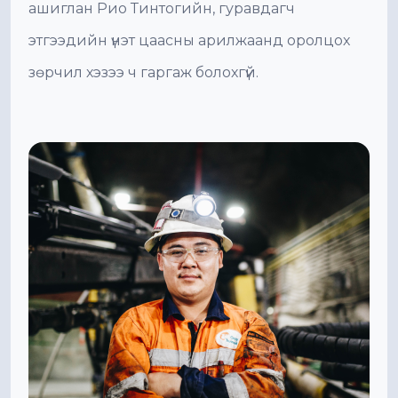
ашиглан Рио Тинтогийн, гуравдагч
этгээдийн үнэт цаасны арилжаанд оролцох
зөрчил хэзээ ч гаргаж болохгүй.