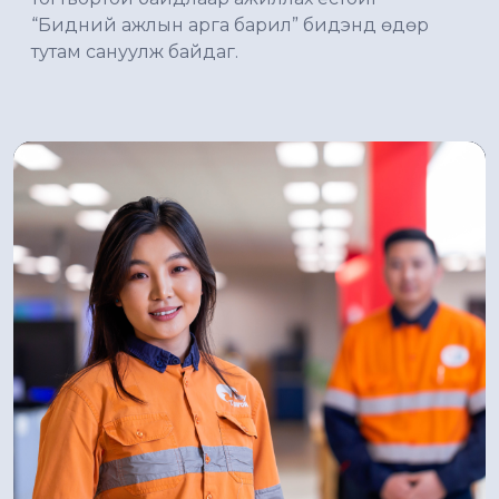
“Бидний ажлын арга барил” бидэнд өдөр
тутам сануулж байдаг.