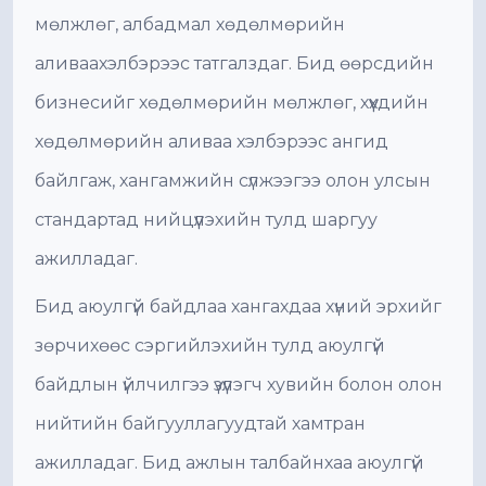
мөлжлөг, албадмал хөдөлмөрийн
аливаахэлбэрээс татгалздаг. Бид өөрсдийн
бизнесийг хөдөлмөрийн мөлжлөг, хүүхдийн
хөдөлмөрийн аливаа хэлбэрээс ангид
байлгаж, хангамжийн сүлжээгээ олон улсын
стандартад нийцүүлэхийн тулд шаргуу
ажилладаг.
Бид аюулгүй байдлаа хангахдаа хүний эрхийг
зөрчихөөс сэргийлэхийн тулд аюулгүй
байдлын үйлчилгээ үзүүлэгч хувийн болон олон
нийтийн байгууллагуудтай хамтран
ажилладаг. Бид ажлын талбайнхаа аюулгүй