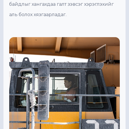
байдлыг хангахдаа галт зэвсэг хэрэглэхийг
аль болох хязгаарладаг.