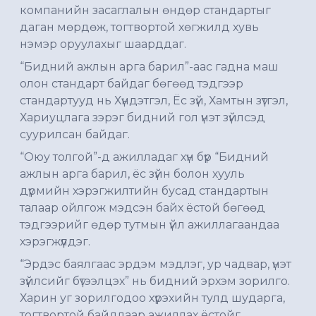
компанийн засаглалын өндөр стандартыг
даган мөрдөж, тогтвортой хөгжилд хувь
нэмэр оруулахыг шаарддаг.
“Бидний ажлын арга барил”-аас гадна маш
олон стандарт байдаг бөгөөд тэдгээр
стандартууд нь Хүндэтгэл, Ёс зүй, Хамтын зүтгэл,
Хариуцлага зэрэг бидний гол үнэт зүйлсэд
суурилсан байдаг.
“Оюу толгой”-д ажилладаг хүн бүр “Бидний
ажлын арга барил, ёс зүйн болон хууль
дүрмийн хэрэгжилтийн бусад стандартын
талаар ойлгож мэдсэн байх ёстой бөгөөд
тэдгээрийг өдөр тутмын үйл ажиллагаандаа
хэрэгжүүлдэг.
“Эрдэс баялгаас эрдэм мэдлэг, ур чадвар, үнэт
зүйлсийг бүтээлцэх” нь бидний эрхэм зорилго.
Харин уг зорилгодоо хүрэхийн тулд шударга,
тогтвортой байдлаар ажиллах ёстойг