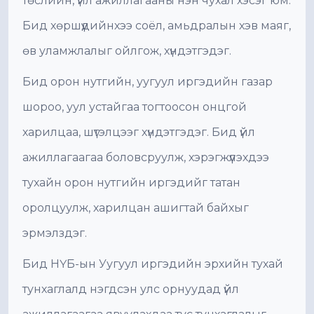
төслийн, үйл ажиллагааны нэн чухал хэсэг юм.
Бид хөршүүдийнхээ соёл, амьдралын хэв маяг,
өв уламжлалыг ойлгож, хүндэтгэдэг.
Бид орон нутгийн, уугуул иргэдийн газар
шороо, уул устайгаа тогтоосон онцгой
харилцаа, шүтэлцээг хүндэтгэдэг. Бид үйл
ажиллагаагаа боловсруулж, хэрэгжүүлэхдээ
тухайн орон нутгийн иргэдийг татан
оролцуулж, харилцан ашигтай байхыг
эрмэлздэг.
Бид НҮБ-ын Уугуул иргэдийн эрхийн тухай
тунхаглалд нэгдсэн улс орнуудад үйл