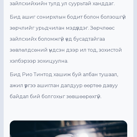
зайлсхийхийн тулд ул суурьтай ханддаг.
Бид ашиг сонирхлын бодит болон болзошгүй
зөрчлийг урьдчилан мэдүүлдэг. Зөрчлөөс
зайлсхийх боломжгүй үед бусадтайгаа
зөвлөлдсөний үндсэн дээр ил тод, зохистой
хэлбэрээр зохицуулна.
Бид Рио Тинтод хашиж буй албан тушаал,
ажил үүргээ ашиглан далдуур өөртөө давуу
байдал бий болгохыг зөвшөөрөхгүй.