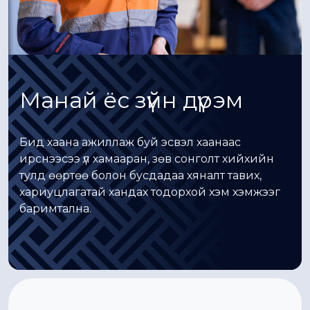
Манай ёс зүйн дүрэм
Бид хаана ажиллаж буй эсвэл хаанаас
ирснээсээ үл хамааран, зөв сонголт хийхийн
тулд өөртөө болон бусдадаа хяналт тавих,
хариуцлагатай хандах тодорхой хэм хэмжээг
баримтална.