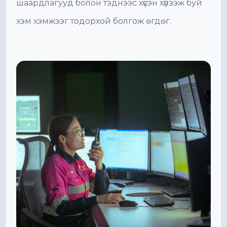
шаардлагууд болон тэднээс хүсэн хүлээж буй
хэм хэмжээг тодорхой болгож өгдөг.