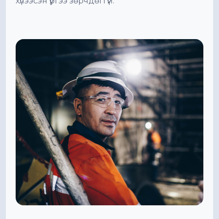
хүлээсэн үүргээ зөрчдөггүй.