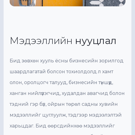
Мэдээллийн
нууцлал
Бид зөвхөн хууль ёсны бизнесийн зорилгод
шаардлагатай болсон тохиолдолд л хамт
олон, оролцогч талууд, бизнесийн түншүүд,
ханган нийлүүлэгчид, худалдан авагчид болон
тэдний гэр бүл, ойрын төрөл садны хувийн
мэдээллийг цуглуулж, тэдгээр мэдээлэлтэй
харьцдаг. Бид өөрсдийнхөө мэдээллийг