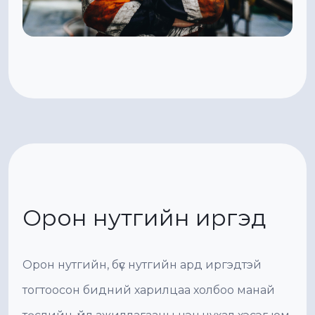
Орон нутгийн иргэд
Орон нутгийн, бүс нутгийн ард иргэдтэй
тогтоосон бидний харилцаа холбоо манай