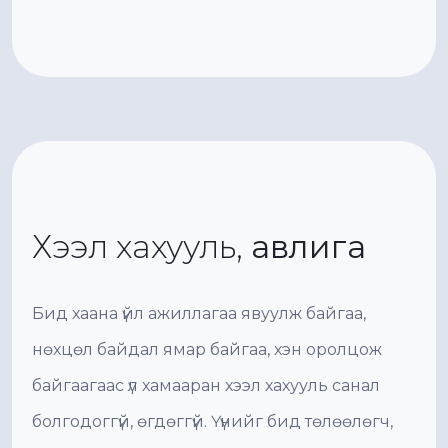
Хээл хахууль,
авлига
Бид хаана үйл ажиллагаа явуулж байгаа,
нөхцөл байдал ямар байгаа, хэн оролцож
байгаагаас үл хамааран хээл хахууль санал
болгодоггүй, өгдөггүй. Үүнийг бид төлөөлөгч,