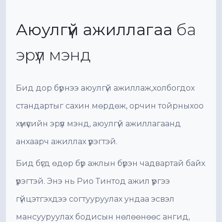
Аюулгүй ажиллагаа
ба
эрүүл мэнд
Бид дор бүрнээ аюулгүй ажиллаж,холбогдох
стандартыг сахин мөрдөж, орчин тойрныхоо
хүмүүсийн эрүүл мэнд, аюулгүй ажиллагаанд
анхаарч ажиллах үүрэгтэй.
Бид бүгд өдөр бүр ажлын бүрэн чадвартай байх
үүрэгтэй. Энэ нь Рио Тинтод ажил үүргээ
гүйцэтгэхдээ согтууруулах ундаа эсвэл
мансууруулах бодисын нөлөөнөөс ангид,