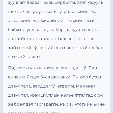
зуучлагчдадаа ч зөвшөөрдөггүй. Хээл хахууль
нь хийх ёсгүй зүйл, зохисгүй үйлдэл хийлгэх,
эсвэл хийвэл зохих зүйлийг нь хийлгэхгүй
байхын тулд бэлэг, төлбөр, давуу тал өгч хэн
нэгнийг ятгахыг хэлнэ. Түүнчлэн, хэн нэгэн
хийх ёстой зүйлээ хийхдээ бага гэлтгүй төлбөр
нэхэхийг хэлнэ.
Бид хэзээ ч хээл хахууль өгч, авдаггүй. Бид
ажлаа хийхдээ бусдаас санхүүгийн, өөр бусад
давуу тал шаарддаггүй, өгдөггүй. Мөн ийм
давуу тал, урамшууллын нөлөө ятгалгад орж
зүй бүс үйлдэл гаргадаггүй, Рио Тинтогийн өмнө