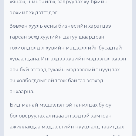
хянаж, шинэчилж, залруулах хүн бүрийн
эрхийг хүндэтгэдэг.
Зөвхөн хууль ёсны бизнесийн хэрэгцээ
гарсан эсхүл хуулийн дагуу шаардсан
тохиолдолд л хувийн мэдээллийг бусадтай
хуваалцана. Ингэхдээ хувийн мэдээлэл хүлээн
авч буй этгээд тухайн мэдээллийг нууцлах
ач холбогдлыг ойлгож байгаа эсэхэд
анхаарна.
Бид манай мэдээлэлтэй танилцах буюу
боловсруулах аливаа этгээдтэй хамтран
ажиллахдаа мэдээллийн нууцлалд тавигдах