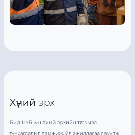
Хүний
эрх
Бид НҮБ-ын Хүний эрхийн түгээмэл
тунхаглалыг дэмжиж, үйл ажиллагаа явуулж