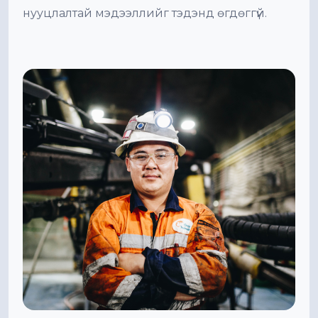
нууцлалтай мэдээллийг тэдэнд өгдөггүй.