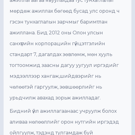
ажиллагаагаа явуулахдаа тус тунхаглалыг
мөрдөж ажиллах бөгөөд бусад улс оронд ч
гэсэн тунхаглалын зарчмыг баримтлан
ажиллана. Бид 2012 оны Олон улсын
санхүүгийн корпорацийн гүйцэтгэлийн
стандарт 7, дагалдах зөвлөмж, мөн хууль
тогтоомжид заасны дагуу уугуул иргэдийг
мэдээллээр хангаж,шийдвэрийг нь
чөлөөтэй гаргуулж, зөвшөөрлийг нь
урьдчилж авахад зорьж ажилладаг.
Бидний үйл ажиллагаанаас учруулж болох
аливаа нөлөөллийг орон нутгийн иргэдэд
ойлгуулж, тэдэнд тулгамдаж буй