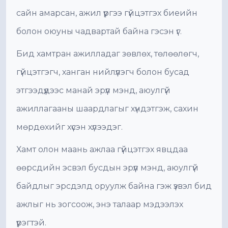
сайн амарсан, ажил үүргээ гүйцэтгэх биеийн
болон оюуны чадвартай байна гэсэн үг.
Бид хамтран ажилладаг зөвлөх, төлөөлөгч,
гүйцэтгэгч, ханган нийлүүлэгч болон бусад
этгээдүүдээс манай эрүүл мэнд, аюулгүй
ажиллагааны шаардлагыг хүндэтгэж, сахин
мөрдөхийг хүсэн хүлээдэг.
Хамт олон маань ажлаа гүйцэтгэх явцдаа
өөрсдийн эсвэл бусдын эрүүл мэнд, аюулгүй
байдлыг эрсдэлд оруулж байна гэж үзвэл бид
ажлыг нь зогсоож, энэ талаар мэдээлэх
үүрэгтэй.