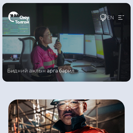
EN
Бидний ажлын
арга барил