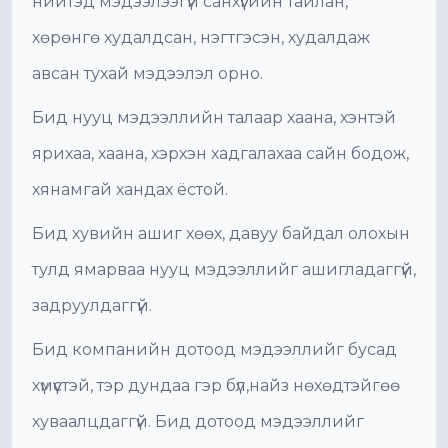
нийтэд мэдээлээгүй санхүүгийн тайлан,
хөрөнгө худалдсан, нэгтгэсэн, худалдаж
авсан тухай мэдээлэл орно.
Бид нууц мэдээллийн талаар хаана, хэнтэй
ярихаа, хаана, хэрхэн хадгалахаа сайн бодож,
хянамгай хандах ёстой.
Бид хувийн ашиг хөөх, давуу байдал олохын
тулд ямарваа нууц мэдээллийг ашигладаггүй,
задруулдаггүй.
Бид компанийн дотоод мэдээллийг бусад
хүмүүстэй, тэр дундаа гэр бүл,найз нөхөдтэйгөө
хуваалцдаггүй. Бид дотоод мэдээллийг