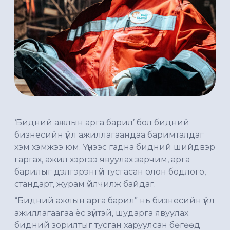
‘Бидний ажлын арга барил’ бол бидний
бизнесийн үйл ажиллагаандаа баримталдаг
хэм хэмжээ юм. Үүнээс гадна бидний шийдвэр
гаргах, ажил хэргээ явуулах зарчим, арга
барилыг дэлгэрэнгүй тусгасан олон бодлого,
стандарт, журам үйлчилж байдаг.
“Бидний ажлын арга барил” нь бизнесийн үйл
ажиллагаагаа ёс зүйтэй, шударга явуулах
бидний зорилтыг тусган харуулсан бөгөөд