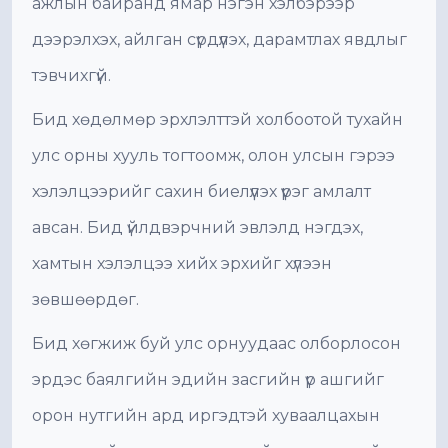
ажлын байранд ямар нэгэн хэлбэрээр
дээрэлхэх, айлган сүрдүүлэх, дарамтлах явдлыг
тэвчихгүй.
Бид хөдөлмөр эрхлэлттэй холбоотой тухайн
улс орны хууль тогтоомж, олон улсын гэрээ
хэлэлцээрийг сахин биелүүлэх үүрэг амлалт
авсан. Бид үйлдвэрчний эвлэлд нэгдэх,
хамтын хэлэлцээ хийх эрхийг хүлээн
зөвшөөрдөг.
Бид хөгжиж буй улс орнуудаас олборлосон
эрдэс баялгийн эдийн засгийн үр ашгийг
орон нутгийн ард иргэдтэй хуваалцахын