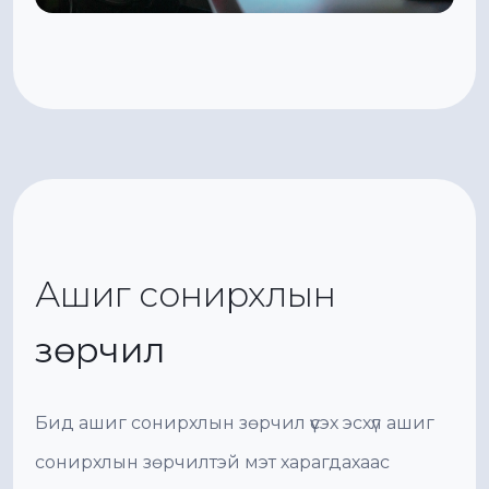
Ашиг сонирхлын
зөрчил
Бид ашиг сонирхлын зөрчил үүсэх эсхүл ашиг
сонирхлын зөрчилтэй мэт харагдахаас