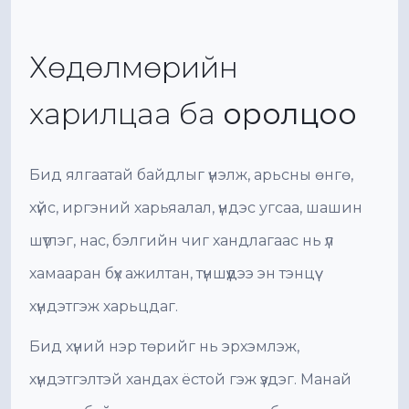
Хөдөлмөрийн
харилцаа ба
оролцоо
Бид ялгаатай байдлыг үнэлж, арьсны өнгө,
хүйс, иргэний харьяалал, үндэс угсаа, шашин
шүтлэг, нас, бэлгийн чиг хандлагаас нь үл
хамааран бүх ажилтан, түншүүдээ эн тэнцүү
хүндэтгэж харьцдаг.
Бид хүний нэр төрийг нь эрхэмлэж,
хүндэтгэлтэй хандах ёстой гэж үздэг. Манай