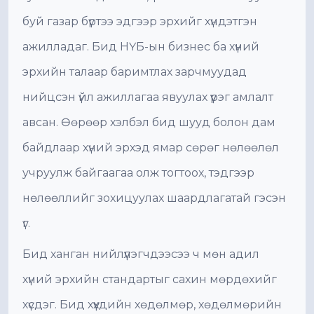
буй газар бүртээ эдгээр эрхийг хүндэтгэн
ажилладаг. Бид НҮБ-ын бизнес ба хүний
эрхийн талаар баримтлах зарчмуудад
нийцсэн үйл ажиллагаа явуулах үүрэг амлалт
авсан. Өөрөөр хэлбэл бид шууд болон дам
байдлаар хүний эрхэд ямар сөрөг нөлөөлөл
учруулж байгаагаа олж тогтоох, тэдгээр
нөлөөллийг зохицуулах шаардлагатай гэсэн
үг.
Бид ханган нийлүүлэгчдээсээ ч мөн адил
хүний эрхийн стандартыг сахин мөрдөхийг
хүсдэг. Бид хүүхдийн хөдөлмөр, хөдөлмөрийн