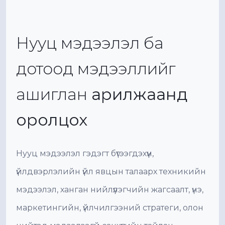
Нууц мэдээлэл ба
дотоод мэдээллийг
ашиглан
арилжаанд
оролцох
Нууц мэдээлэл гэдэгт бүтээгдэхүүн,
үйлдвэрлэлийн үйл явцын талаарх техникийн
мэдээлэл, ханган нийлүүлэгчийн жагсаалт, үнэ,
маркетингийн, үйлчилгээний стратеги, олон