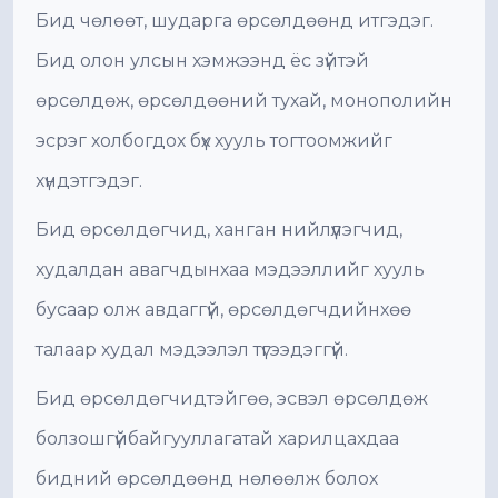
Бид чөлөөт, шударга өрсөлдөөнд итгэдэг.
Бид олон улсын хэмжээнд ёс зүйтэй
өрсөлдөж, өрсөлдөөний тухай, монополийн
эсрэг холбогдох бүх хууль тогтоомжийг
хүндэтгэдэг.
Бид өрсөлдөгчид, ханган нийлүүлэгчид,
худалдан авагчдынхаа мэдээллийг хууль
бусаар олж авдаггүй, өрсөлдөгчдийнхөө
талаар худал мэдээлэл түгээдэггүй.
Бид өрсөлдөгчидтэйгөө, эсвэл өрсөлдөж
болзошгүйбайгууллагатай харилцахдаа
бидний өрсөлдөөнд нөлөөлж болох