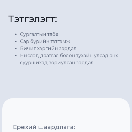
Тэтгэлэгт:
Сургалтын төлбөр
Сар бүрийн тэтгэмж
Бичиг хэргийн зардал
Нислэг, даатгал болон тухайн улсад анх
сууршихад зориулсан зардал
Ерөнхий шаардлага: