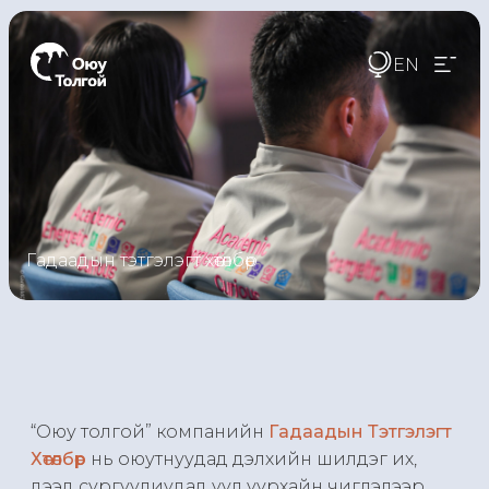
EN
Гадаадын тэтгэлэгт хөтөлбөр
“Оюу толгой” компанийн
Гадаадын Тэтгэлэгт
Хөтөлбөр
нь оюутнуудад дэлхийн шилдэг их,
дээд сургуулиудад уул уурхайн чиглэлээр