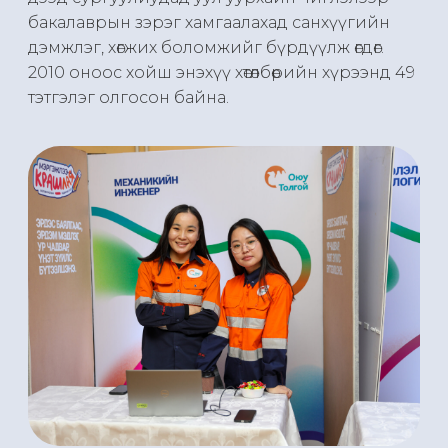
бакалаврын зэрэг хамгаалахад санхүүгийн
дэмжлэг, хөгжих боломжийг бүрдүүлж өгдөг.
2010 оноос хойш энэхүү хөтөлбөрийн хүрээнд 49
тэтгэлэг олгосон байна.