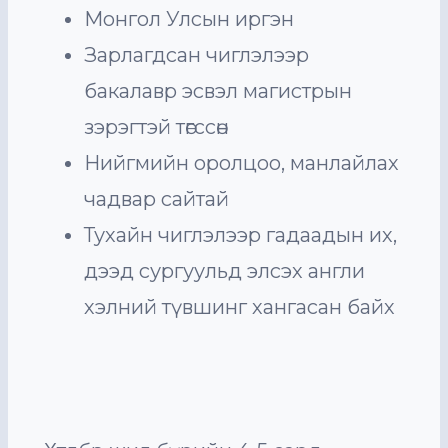
Монгол Улсын иргэн
Зарлагдсан чиглэлээр
бакалавр эсвэл магистрын
зэрэгтэй төгссөн
Нийгмийн оролцоо, манлайлах
чадвар сайтай
Тухайн чиглэлээр гадаадын их,
дээд сургуульд элсэх англи
хэлний түвшинг хангасан байх