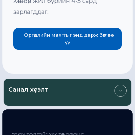
Хөтөлбөр жил бүрийн 4-5 сард
зарлагддаг.
Өргөдлийн маягтыг энд дарж бөглөнө
үү
Санал хүсэлт
Бид таны санал, шүүмжлэлд үргэлж нээлттэй
байна.
“ОЮУ ТОЛГОЙ” ХХК ТӨВ ОФФИС