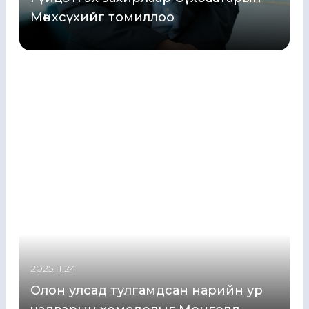
Мөнхсүхийг томиллоо
2025.11.24
Олон улсад тулгамдсан нарийн ур