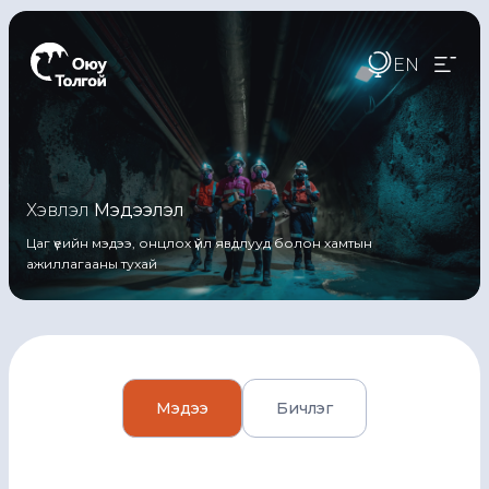
EN
Хэвлэл
Mэдээлэл
Цаг үеийн мэдээ, онцлох үйл явдлууд болон хамтын
ажиллагааны тухай
Мэдээ
Бичлэг