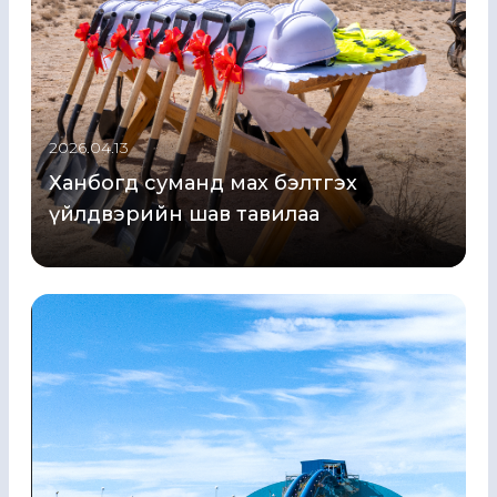
2026.04.13
Ханбогд суманд мах бэлтгэх
үйлдвэрийн шав тавилаа