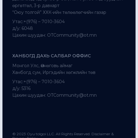
өргөтгөл, 3-р давхарт
“Оюу толгой” ХХК-ийн төлөөлөгчийн газар
Утас:+(976) – 7010-3604
д/у: 6048
Цахим шуудан:
OTCommunity@ot.mn
ХАНБОГД ДАХЬ САЛБАР ОФФИС
Монгол Улс, Өмнөговь аймаг
Ханбогд сум, Иргэдийн хөгжлийн төв
Утас:+(976) – 7010-3604
д/у: 5316
Цахим шуудан:
OTCommunity@ot.mn
© 2023 Oyu tolgoi LLC. All Rights Reserved. Disclaimer &