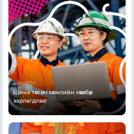
2026.07.03
Шинэ төгсөгч хөгжлийн хөтөлбөр
зарлагдлаа!