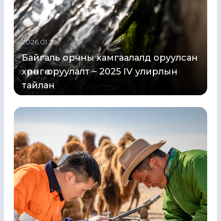
2026.01.29
Байгаль орчны хамгаалалд оруулсан
хөрөнгө оруулалт – 2025 IV улирлын
тайлан