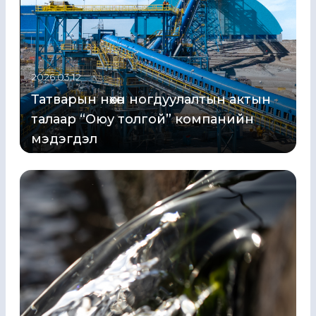
2026.03.12
Татварын нөхөн ногдуулалтын актын
талаар “Оюу толгой” компанийн
мэдэгдэл