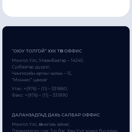
“ОЮУ ТОЛГОЙ” ХХК ТӨВ ОФФИС
Монгол Улс, Улаанбаатар – 14240,
Сүхбаатар дүүрэг,
Чингисийн өргөн чөлөө – 15,
“Моннис” цамхаг
Утас: +(976) – (11) – 331880,
Факс: +(976) – (11) – 331890
ДАЛАНЗАДГАД ДАХЬ САЛБАР ОФФИС
Монгол Улс, Өмнөговь аймаг,
Даланзадгад сум, 3-р баг, Хан-Уул зочид буудлын