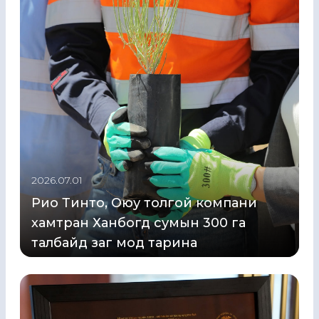
2026.07.01
Рио Тинто, Оюу толгой компани
хамтран Ханбогд сумын 300 га
талбайд заг мод тарина