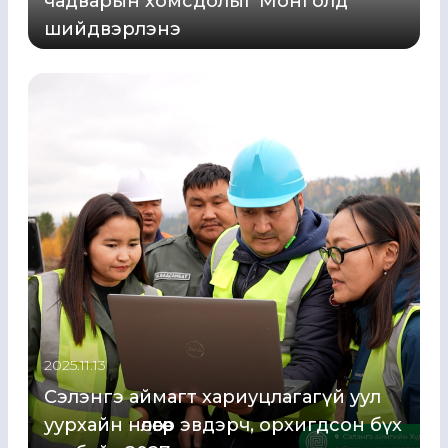
чадварын хомсдолыг Монголд
шийдвэрлэнэ
2025.11.13
Сэлэнгэ аймагт хариуцлагагүй уул
уурхайн нөлөөгөөр эвдэрч, орхигдсон бүх