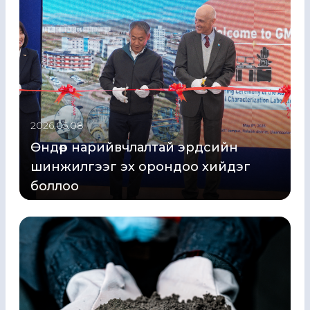
2026.05.08
Өндөр нарийвчлалтай эрдсийн
шинжилгээг эх орондоо хийдэг
боллоо