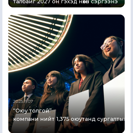
талбайг 2027 он гэхэд нөхөн сэргээнэ
2025.11.07
“Оюу толгой”
компани нийт 1,375 оюутанд сургалтын т