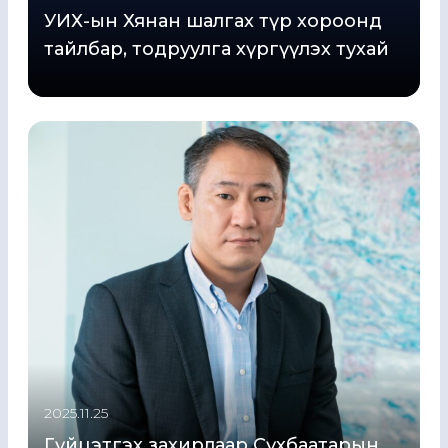
УИХ-ын Хянан шалгах түр хороонд
тайлбар, тодруулга хүргүүлэх тухай
2025.11.25
Гүйцэтгэх захирлаар Сүхбаатарын