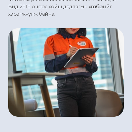
Бид 2010 оноос хойш дадлагын хөтөлбөрийг
хэрэгжүүлж байна.