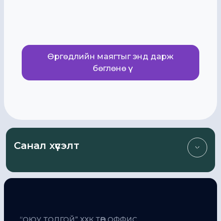
Өргөдлийн маягтыг энд дарж
бөглөнө үү
Санал хүсэлт
Бид таны санал, шүүмжлэлд үргэлж нээлттэй
байна.
“ОЮУ ТОЛГОЙ” ХХК ТӨВ ОФФИС