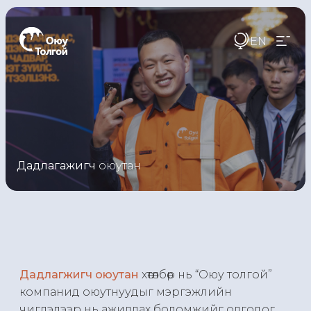
EN
Дадлагажигч
оюутан
Дадлагжигч оюутан
хөтөлбөр нь “Оюу толгой”
компанид оюутнуудыг мэргэжлийн
чиглэлээр нь ажиллах боломжийг олгодог.