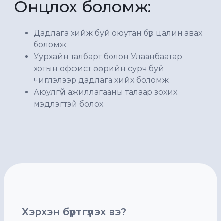
Онцлох боломж:
Дадлага хийж буй оюутан бүр цалин авах
боломж
Уурхайн талбарт болон Улаанбаатар
хотын оффист өөрийн сурч буй
чиглэлээр дадлага хийх боломж
Аюулгүй ажиллагааны талаар зохих
мэдлэгтэй болох
Хэрхэн бүртгүүлэх вэ?