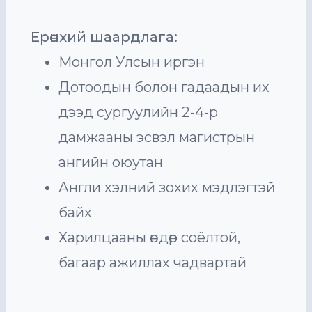
Ерөнхий шаардлага:
Монгол Улсын иргэн
Дотоодын болон гадаадын их
дээд сургуулийн 2-4-р
дамжааны эсвэл магистрын
ангийн оюутан
Англи хэлний зохих мэдлэгтэй
байх
Харилцааны өндөр соёлтой,
багаар ажиллах чадвартай