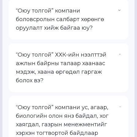
“Оюу толгой” компани
боловсролын салбарт хөрөнгө
оруулалт хийж байгаа юу?
“Оюу толгой” ХХК-ийн нээлттэй
ажлын байрны талаар хаанаас
мэдэж, хаана өргөдөл гаргаж
болох вэ?
“Оюу толгой” компани ус, агаар,
биологийн олон янз байдал, хог
хаягдал, газрын менежментийг
хэрхэн тогтвортой байдлаар