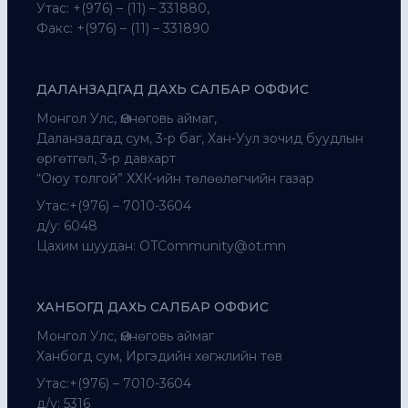
Утас: +(976) – (11) – 331880,
Факс: +(976) – (11) – 331890
ДАЛАНЗАДГАД ДАХЬ САЛБАР ОФФИС
Монгол Улс, Өмнөговь аймаг,
Даланзадгад сум, 3-р баг, Хан-Уул зочид буудлын
өргөтгөл, 3-р давхарт
“Оюу толгой” ХХК-ийн төлөөлөгчийн газар
Утас:+(976) – 7010-3604
д/у: 6048
Цахим шуудан:
OTCommunity@ot.mn
ХАНБОГД ДАХЬ САЛБАР ОФФИС
Монгол Улс, Өмнөговь аймаг
Ханбогд сум, Иргэдийн хөгжлийн төв
Утас:+(976) – 7010-3604
д/у: 5316