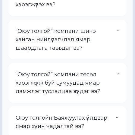
хэрэгжүүлэх вэ?
“Оюу толгой” компани шинэ
ханган нийлүүлэгчдэд ямар
шаардлага тавьдаг вэ?
“Оюу толгой” компани төсөл
хэрэгжүүлж буй сумуудад ямар
дэмжлэг туслалцаа үзүүлдэг вэ?
Оюу толгойн Баяжуулах үйлдвэр
ямар хүчин чадалтай вэ?