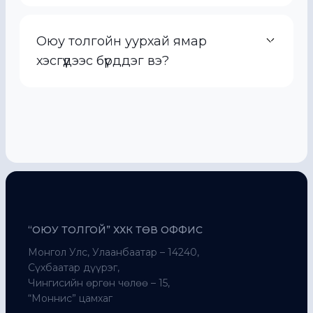
Оюу толгойн уурхай ямар
хэсгүүдээс бүрддэг вэ?
“ОЮУ ТОЛГОЙ” ХХК ТӨВ ОФФИС
Монгол Улс, Улаанбаатар – 14240,
Сүхбаатар дүүрэг,
Чингисийн өргөн чөлөө – 15,
“Моннис” цамхаг