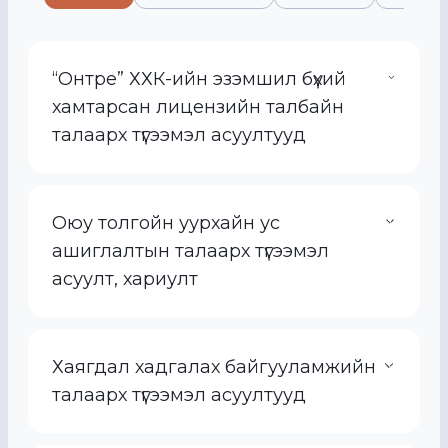
“Онтре” ХХК-ийн эзэмшил бүхий
хамтарсан лицензийн талбайн
талаарх түгээмэл асуултууд
Оюу толгойн уурхайн ус
ашиглалтын талаарх түгээмэл
асуулт, хариулт
Хаягдал хадгалах байгууламжийн
талаарх түгээмэл асуултууд