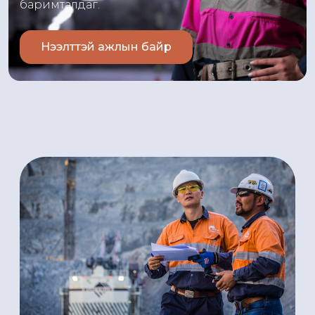
баримталдаг.
Нээлттэй ажлын байр