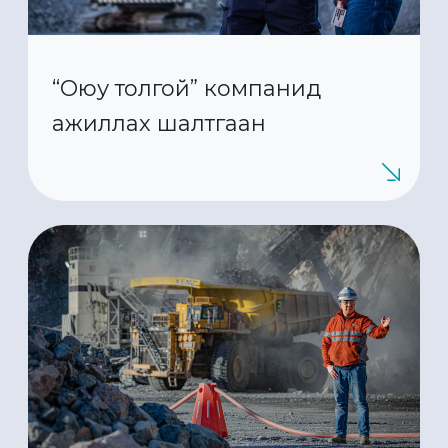
“Оюу толгой” компанид
ажиллах шалтгаан