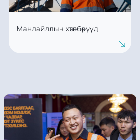
Манлайллын хөтөлбөрүүд