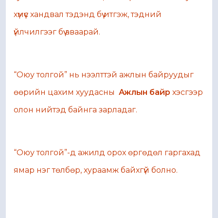
хүмүүс хандвал тэдэнд бүү итгэж, тэдний
үйлчилгээг бүү аваарай.
“Оюу толгой” нь нээлттэй ажлын байруудыг
өөрийн цахим хуудасны
Ажлын байр
хэсгээр
олон нийтэд байнга зарладаг.
“Оюу толгой”-д ажилд орох өргөдөл гаргахад
ямар нэг төлбөр, хураамж байхгүй болно.