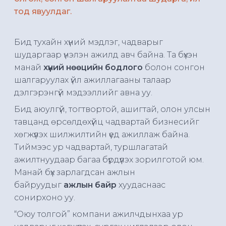
тод явуулдаг.
Бид тухайн хүний мэдлэг, чадварыг
шударгаар үнэлэн ажилд авч байна. Та бүхэн
манай
хүний нөөцийн бодлого
болон сонгон
шалгаруулах үйл ажиллагааны талаар
дэлгэрэнгүй мэдээллийг авна уу.
Бид аюулгүй, тогтвортой, ашигтай, олон улсын
тавцанд өрсөлдөхүйц чадвартай бизнесийг
хөгжүүлэх шилжилтийн үед ажиллаж байна.
Тиймээс ур чадвартай, туршлагатай
ажилтнуудаар багаа бүрдүүлэх зорилготой юм.
Манай бүх зарлагдсан ажлын
байруудыг
ажлын байр
хуудаснаас
сонирхоно уу.
“Оюу толгой” компани ажилчдынхаа ур