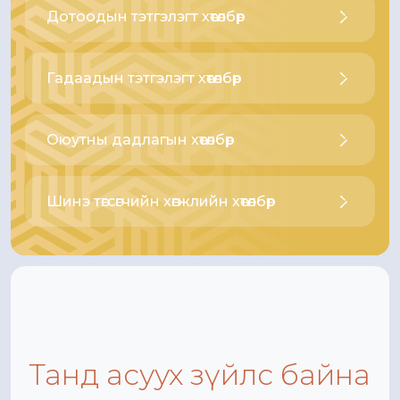
Дотоодын тэтгэлэгт хөтөлбөр
Гадаадын тэтгэлэгт хөтөлбөр
Оюутны дадлагын хөтөлбөр
Шинэ төгсөгчийн хөгжлийн хөтөлбөр
Танд асуух зүйлс байна