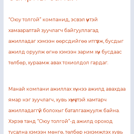
“Оюу толгой” компанид, эсвэл үүнтэй
хамааралтай зуучлагч байгууллагад
ажилладаг хэмээн өөрсдийгөө итгүүлж, бусдыг
ажилд оруулж өгнө хэмээн зарим хүн бусдаас
төлбөр, хураамж авах тохиолдол гардаг.
Манай компани ажиллах хүчнээ ажилд авахдаа
ямар нэг зуучлагч, хувь хүмүүстэй хамтарч
ажилладаггүй болохыг баталгаажуулж байна.
Хэрэв танд “Оюу толгой”-д ажилд ороход
тусална хэмээн мөнгө, төлбөр нэхэмжлэх хувь