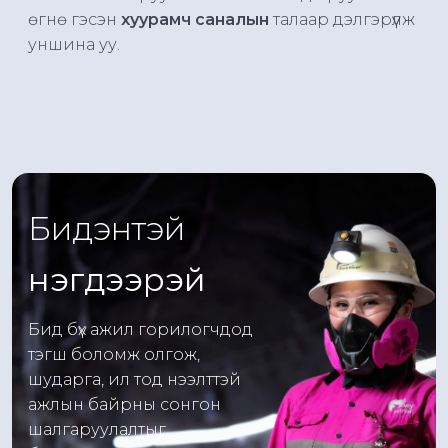
өгнө гэсэн
хуурамч саналын
талаар дэлгэрүүлж
уншина уу.
Бидэнтэй
нэгдээрэй
Бид бүх ажил горилогчдод
тэгш боломж олгож,
шударга, ил тод нээлттэй
ажлын байрны сонгон
шалгаруулалтыг