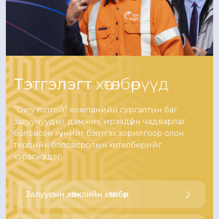
Тэтгэлэгт
хөтөлбөрүүд
“Оюу толгой” компанийн сургалтын баг
залуучуудыг дэмжих, ирээдүйн чадварлаг
боловсон хүчнийг бэлтгэх зорилгоор олон
төрлийн боловсролын хөтөлбөрийг
хэрэгжүүлдэг.
Залуусын хөгжлийн хөтөлбөр