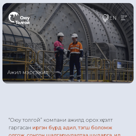
EN
Ажил мэргэжил
“Оюу толгой” компани ажилд орох хүсэлт
гаргасан
иргэн бүрд адил, тэгш боломж
олгож, сонгон шалгаруулалтаа шударга, ил