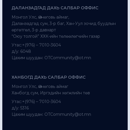
ДАЛАНЗАДГАД ДАХЬ САЛБАР ОФФИС
Монгол Улс, Өмнөговь аймаг,
Даланзадгад сум, 3-р баг, Хан-Уул зочид буудлын
өргөтгөл, 3-р давхарт
“Оюу толгой” ХХК-ийн төлөөлөгчийн газар
Утас:+(976) – 7010-3604
д/у: 6048
Цахим шуудан:
OTCommunity@ot.mn
ХАНБОГД ДАХЬ САЛБАР ОФФИС
Монгол Улс, Өмнөговь аймаг
Ханбогд сум, Иргэдийн хөгжлийн төв
Утас:+(976) – 7010-3604
д/у: 5316
Цахим шуудан:
OTCommunity@ot.mn
Send