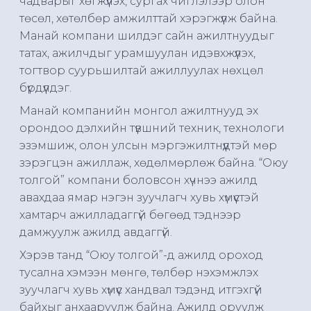
чадварыг хөгжүүлэх, сургах чиглэлээр олон
төсөл, хөтөлбөр амжилттай хэрэгжүүлж байна.
Манай компани шилдэг сайн ажилтнуудыг
татах, ажилчдыг урамшуулан идэвхжүүлэх,
тогтвор суурьшилтай ажиллуулах нөхцөл
бүрдүүлдэг.
Манай компанийн монгол ажилтнууд эх
орондоо дэлхийн түвшний техник, технологи
эзэмшиж, олон улсын мэргэжилтнүүдтэй мөр
зэрэгцэн ажиллаж, хөдөлмөрлөж байна. “Оюу
толгой” компани боловсон хүчнээ ажилд
авахдаа ямар нэгэн зуучлагч хувь хүмүүстэй
хамтарч ажилладаггүй бөгөөд тэднээр
дамжуулж ажилд авдаггүй.
Хэрэв танд “Оюу толгой”-д ажилд ороход
тусална хэмээн мөнгө, төлбөр нэхэмжлэх
зуучлагч хувь хүмүүс хандвал тэдэнд итгэхгүй
байхыг анхааруулж байна. Ажилд оруулж