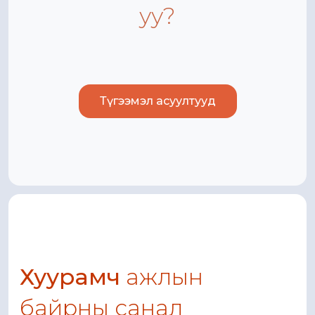
уу?
Түгээмэл асуултууд
Хуурамч
ажлын
байрны санал