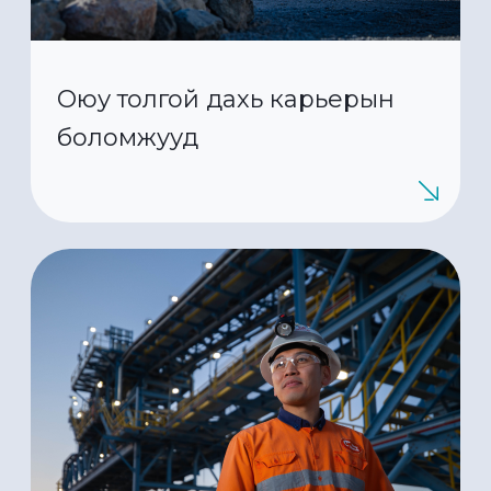
Оюу толгой дахь карьерын
боломжууд